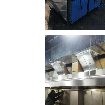
咨询服务热线:
19837927778
02 /
03