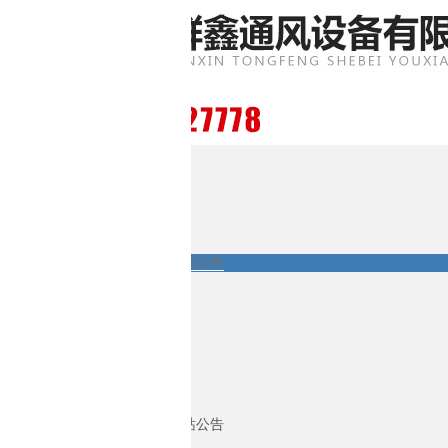
站公告
站公告