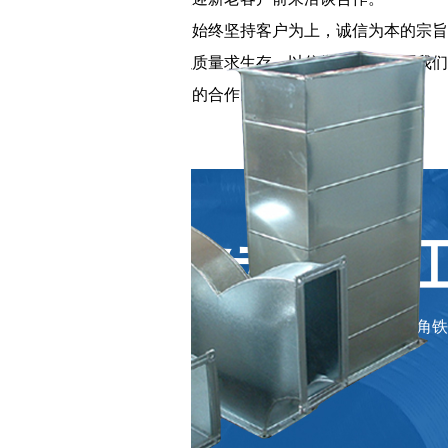
司始终坚持客户为上，诚信为本的宗旨
以质量求生存，以信誉求发展，愿我们
多的合作。
鑫专注加工各类通
、螺旋风管、中央空调通风管道、角铁法兰风管、焊接风管、不
防火阀、铝合金出风口等。