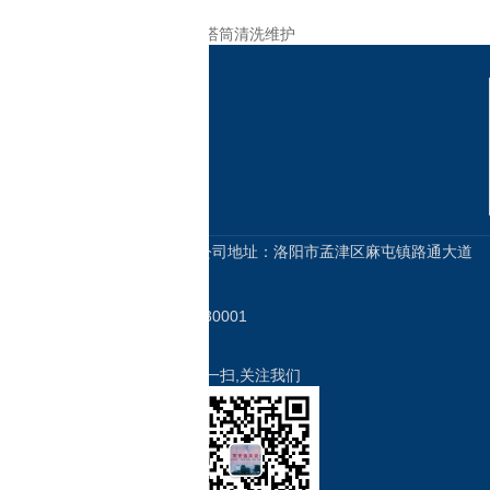
塔筒清洗维护
公司地址：洛阳市孟津区麻屯镇路通大道
30001
一扫,关注我们