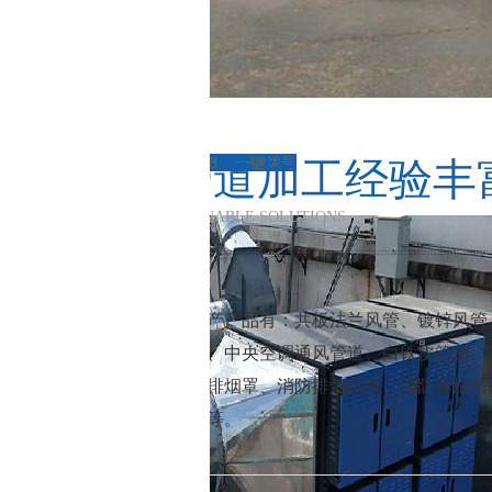
778 一键拨号
管道加工经验丰富
专门
NABLE SOLUTIONS
PROVIDE REASO
产产品有：共板法兰风管、镀锌风管、消防通
广泛应用于
、中央空调通风管道、白铁皮管道、不锈钢管
公司有专门
排烟罩、消防排烟风机、消防排烟防火阀、铝
法兰、角铁
等。