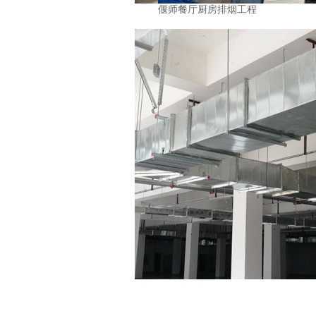
偃师风管软连接
偃师不锈钢角钢法兰风管