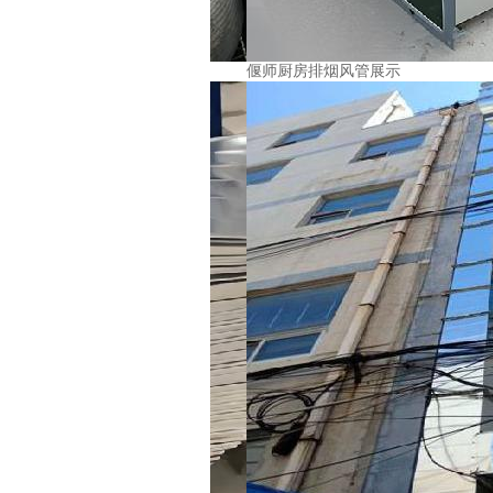
偃师厨房排烟风管
偃师布袋除尘器定制