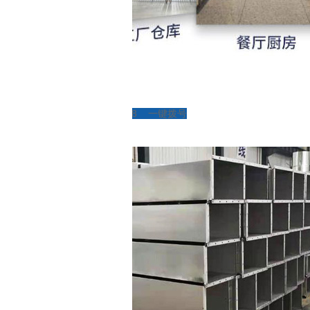
778 一键拨号