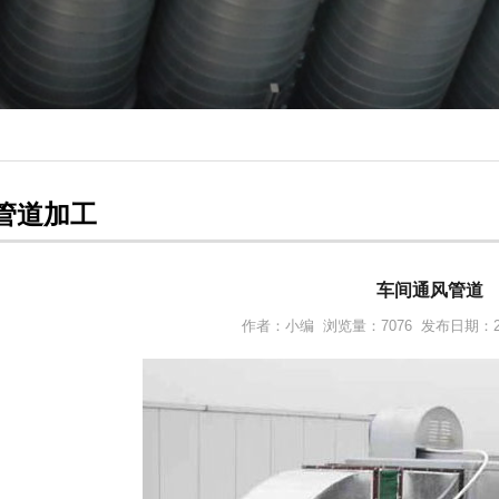
管道加工
车间通风管道
作者：小编 浏览量：7076 发布日期：2024-6