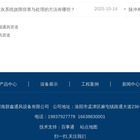
2025-10-14
清灰系统故障排查与处理的方法有哪些？
脉冲
烟通风管道
风管道
产品中心
设备展示
工程案例
新闻中心
河南群鑫通风设备有限公司 公司地址：洛阳市孟津区麻屯镇路通大道236
电话：19837927778 16638830001
技术支持：
百事通
站点地图
扫一扫,关注我们