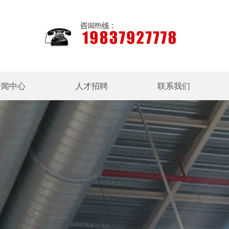
新闻中心
人才招聘
联系我们