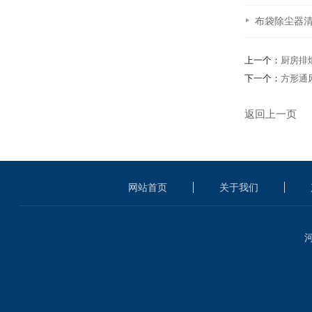
布袋除尘器
上一个：
厨房排
下一个：
方形通
返回上一页
网站首页
关于我们