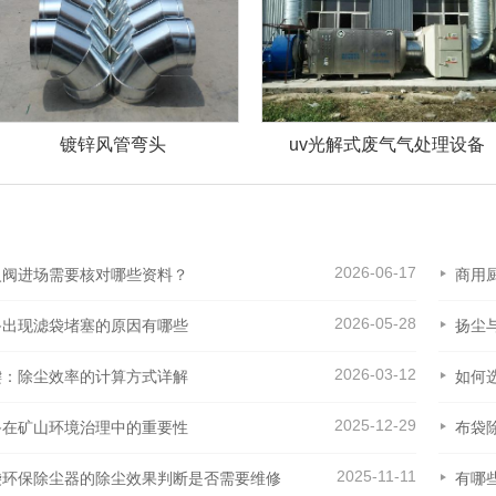
锌风管弯头
uv光解式废气气处理设备
2026-06-17
火阀进场需要核对哪些资料？
商用
2026-05-28
备出现滤袋堵塞的原因有哪些
扬尘
2026-03-12
键：除尘效率的计算方式详解
如何
2025-12-29
备在矿山环境治理中的重要性
布袋
2025-11-11
袋环保除尘器的除尘效果判断是否需要维修
有哪